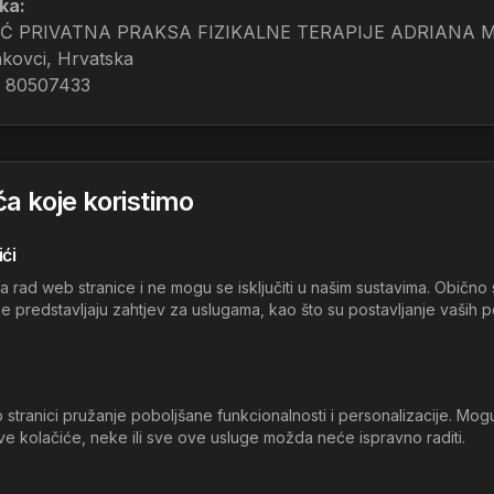
ka:
 PRIVATNA PRAKSA FIZIKALNE TERAPIJE ADRIANA 
nkovci, Hrvatska
: 80507433
ća koje koristimo
ći
a rad web stranice i ne mogu se isključiti u našim sustavima. Obično
predstavljaju zahtjev za uslugama, kao što su postavljanje vaših post
tranici pružanje poboljšane funkcionalnosti i personalizacije. Mogu ih
ve kolačiće, neke ili sve ove usluge možda neće ispravno raditi.