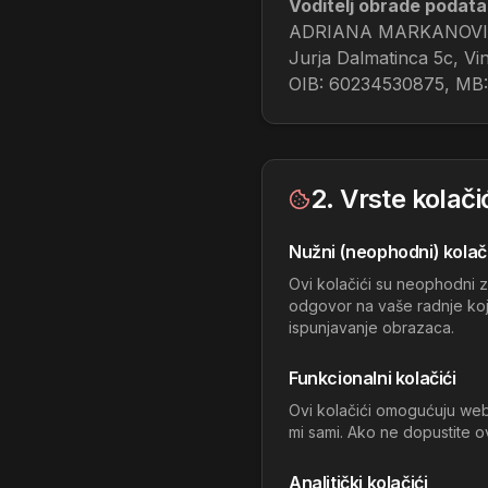
Voditelj obrade podata
ADRIANA MARKANOVIĆ
Jurja Dalmatinca 5c, Vi
OIB: 60234530875, MB
2. Vrste kolači
Nužni (neophodni) kolači
Ovi kolačići su neophodni z
odgovor na vaše radnje koje 
ispunjavanje obrazaca.
Funkcionalni kolačići
Ovi kolačići omogućuju web s
mi sami. Ako ne dopustite o
Analitički kolačići