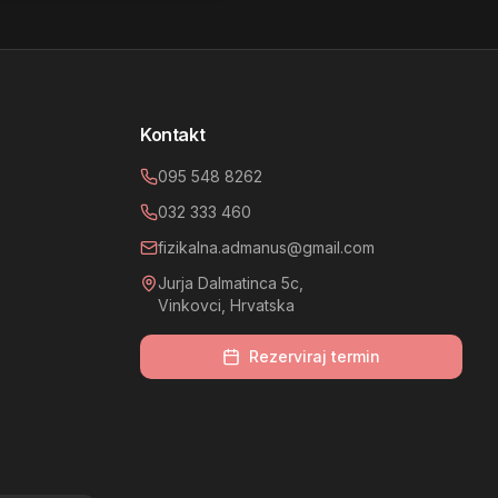
Kontakt
095 548 8262
032 333 460
fizikalna.admanus@gmail.com
Jurja Dalmatinca 5c,
Vinkovci, Hrvatska
Rezerviraj termin