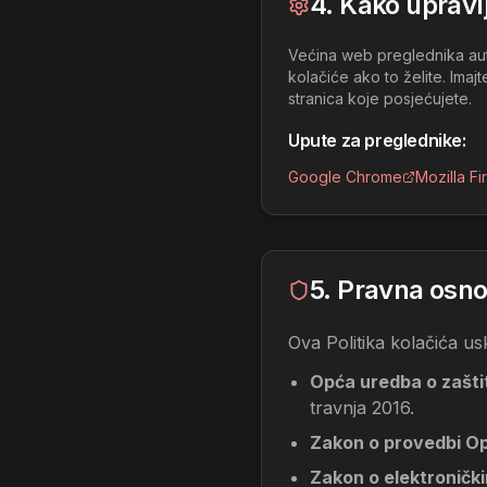
4. Kako upravlj
Većina web preglednika auto
kolačiće ako to želite. Ima
stranica koje posjećujete.
Upute za preglednike:
Google Chrome
Mozilla Fi
5. Pravna osn
Ova Politika kolačića us
Opća uredba o zašti
travnja 2016.
Zakon o provedbi Op
Zakon o elektroničk