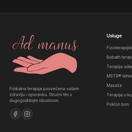
Usluge
Fizioterapijs
Bobath terap
Terapija uda
MSTR® tehn
Masaža
Fizikalna terapija posvećena vašem
zdravlju i oporavku. Stručni tim s
Terapija u ku
dugogodišnjim iskustvom.
Poklon bon