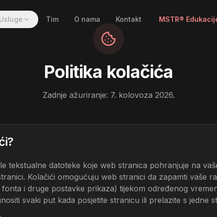
Usluge
Tim
O nama
Kontakt
MSTR® Edukacij
Politika kolačića
Zadnje ažuriranje:
7. kolovoza 2026.
ći?
le tekstualne datoteke koje web stranica pohranjuje na vaše
stranici. Kolačići omogućuju web stranici da zapamti vaše ra
ina fonta i druge postavke prikaza) tijekom određenog vreme
siti svaki put kada posjetite stranicu ili prelazite s jedne 