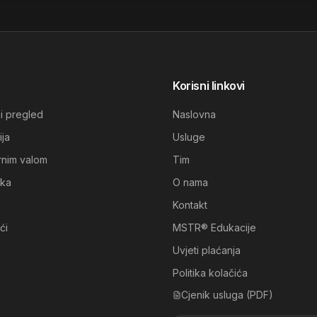
Korisni linkovi
ki pregled
Naslovna
ija
Usluge
rnim valom
Tim
ika
O nama
Kontakt
ći
MSTR® Edukacije
Uvjeti plaćanja
Politika kolačića
Cjenik usluga (PDF)