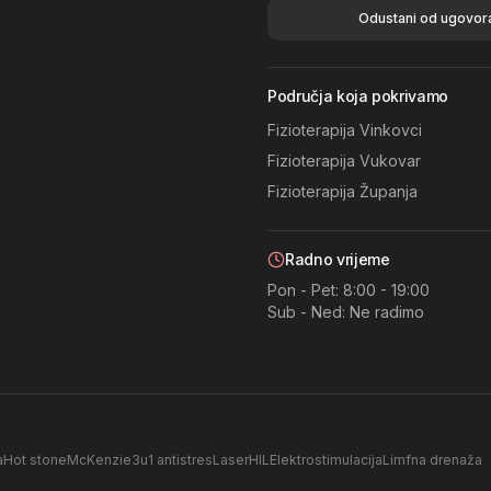
Odustani od ugovor
Područja koja pokrivamo
Fizioterapija
Vinkovci
Fizioterapija
Vukovar
Fizioterapija
Županja
Radno vrijeme
Pon - Pet: 8:00 - 19:00
Sub - Ned: Ne radimo
a
Hot stone
McKenzie
3u1 antistres
Laser
HIL
Elektrostimulacija
Limfna drenaža