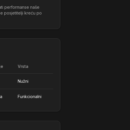
šati performanse naše
e posjetitelji kreću po
je
Vrsta
Nužni
na
Funkcionalni