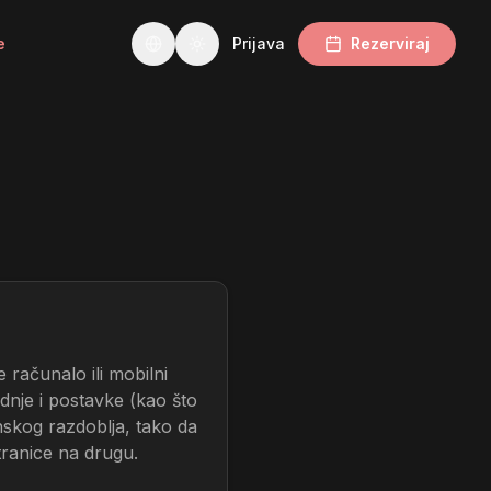
e
Prijava
Rezerviraj
Change language
 računalo ili mobilni
dnje i postavke (kao što
nskog razdoblja, tako da
stranice na drugu.