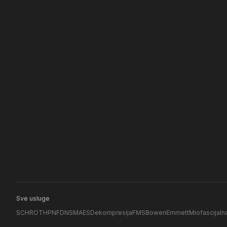
Sve usluge
SCHROTH
PNF
DNS
MAES
Dekompresija
FMS
Bowen
Emmett
Miofascijaln