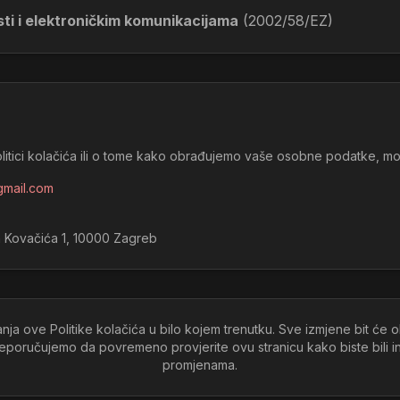
sti i elektroničkim komunikacijama
(2002/58/EZ)
olitici kolačića ili o tome kako obrađujemo vaše osobne podatke, mol
gmail.com
a Kovačića 1, 10000 Zagreb
a ove Politike kolačića u bilo kojem trenutku. Sve izmjene bit će ob
eporučujemo da povremeno provjerite ovu stranicu kako biste bili in
promjenama.