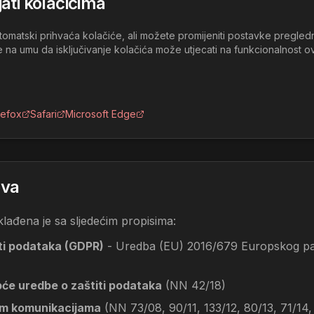
ati kolačićima
matski prihvaća kolačiće, ali možete promijeniti postavke pregledn
jte na umu da isključivanje kolačića može utjecati na funkcionalnost 
refox
Safari
Microsoft Edge
ova
klađena je sa sljedećim propisima:
ti podataka (GDPR)
- Uredba (EU) 2016/679 Europskog parl
će uredbe o zaštiti podataka
(NN 42/18)
im komunikacijama
(NN 73/08, 90/11, 133/12, 80/13, 71/14,