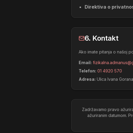
Direktiva o privatno
6. Kontakt
Ako imate pitanja o našoj p
Email:
fizikalna.admanus@
Telefon:
01 4920 570
Adresa:
Ulica Ivana Goran
Zadržavamo pravo ažuriranj
ažuriranim datumom. Pr